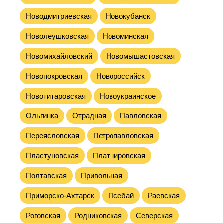
Новодмитриевская
Новокубанск
Новолеушковская
Новоминская
Новомихайловский
Новомышастовская
Новопокровская
Новороссийск
Новотитаровская
Новоукраинское
Ольгинка
Отрадная
Павловская
Переясловская
Петропавловская
Пластуновская
Платнировская
Полтавская
Привольная
Приморско-Ахтарск
Псебай
Раевская
Роговская
Родниковская
Северская