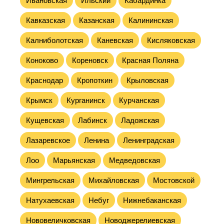
Ивановская
Ильский
Кабардинка
Кавказская
Казанская
Калининская
Калниболотская
Каневская
Кисляковская
Коноково
Кореновск
Красная Поляна
Краснодар
Кропоткин
Крыловская
Крымск
Курганинск
Курчанская
Кущевская
Лабинск
Ладожская
Лазаревское
Ленина
Ленинградская
Лоо
Марьянская
Медведовская
Мингрельская
Михайловская
Мостовской
Натухаевская
Небуг
Нижнебаканская
Нововеличковская
Новоджерелиевская