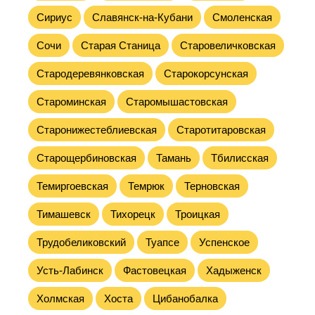
Сириус
Славянск-на-Кубани
Смоленская
Сочи
Старая Станица
Старовеличковская
Стародеревянковская
Старокорсунская
Староминская
Старомышастовская
Старонижестеблиевская
Старотитаровская
Старощербиновская
Тамань
Тбилисская
Темиргоевская
Темрюк
Терновская
Тимашевск
Тихорецк
Троицкая
Трудобеликовский
Туапсе
Успенское
Усть-Лабинск
Фастовецкая
Хадыженск
Холмская
Хоста
Цибанобалка