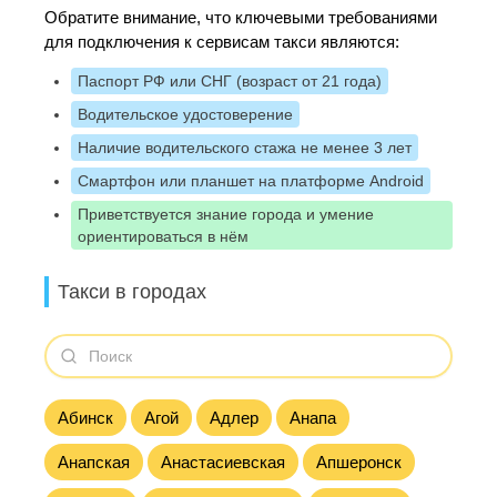
Обратите внимание, что ключевыми требованиями
для подключения к сервисам такси являются:
Паспорт РФ или СНГ (возраст от 21 года)
Водительское удостоверение
Наличие водительского стажа не менее 3 лет
Смартфон или планшет на платформе Android
Приветствуется знание города и умение
ориентироваться в нём
Такси в городах
Абинск
Агой
Адлер
Анапа
Анапская
Анастасиевская
Апшеронск