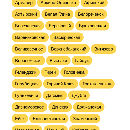
Армавир
Архипо-Осиповка
Афипский
Ахтырский
Белая Глина
Белореченск
Березанская
Березовый
Брюховецкая
Варениковская
Васюринская
Великовечное
Верхнебаканский
Витязево
Воронежская
Выселки
Гайдук
Геленджик
Гирей
Головинка
Голубицкая
Горячий Ключ
Гостагаевская
Гулькевичи
Дагомыс
Джубга
Дивноморское
Динская
Должанская
Ейск
Елизаветинская
Знаменский