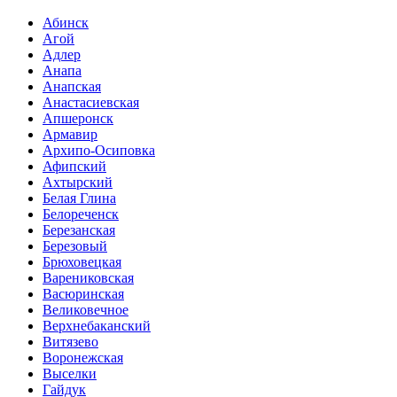
Абинск
Агой
Адлер
Анапа
Анапская
Анастасиевская
Апшеронск
Армавир
Архипо-Осиповка
Афипский
Ахтырский
Белая Глина
Белореченск
Березанская
Березовый
Брюховецкая
Варениковская
Васюринская
Великовечное
Верхнебаканский
Витязево
Воронежская
Выселки
Гайдук