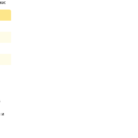
ки:
а
 и