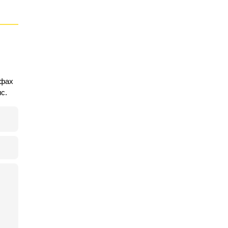
ифах
с.