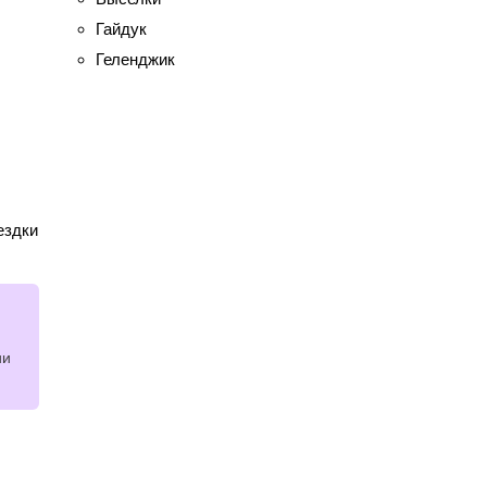
Гайдук
Геленджик
ездки
ии