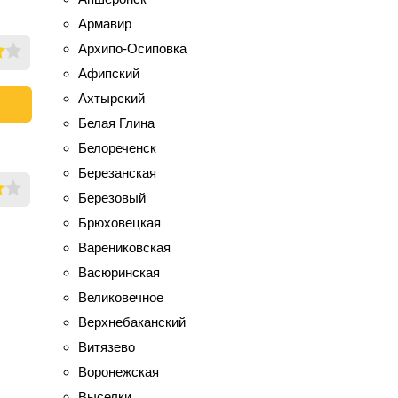
Армавир
Архипо-Осиповка
Афипский
Ахтырский
Белая Глина
Белореченск
Березанская
Березовый
Брюховецкая
Варениковская
Васюринская
Великовечное
Верхнебаканский
Витязево
Воронежская
Выселки