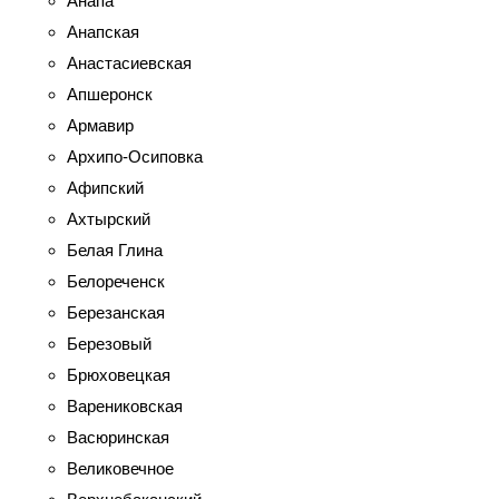
Анапа
Анапская
Анастасиевская
Апшеронск
Армавир
Архипо-Осиповка
Афипский
Ахтырский
Белая Глина
Белореченск
Березанская
Березовый
Брюховецкая
Варениковская
Васюринская
Великовечное