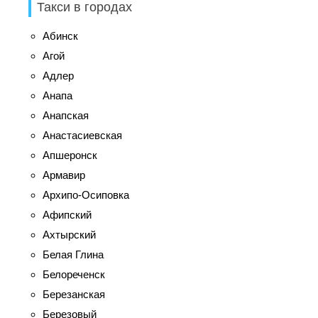
Такси в городах
Абинск
Агой
Адлер
Анапа
Анапская
Анастасиевская
Апшеронск
Армавир
Архипо-Осиповка
Афипский
Ахтырский
Белая Глина
Белореченск
Березанская
Березовый