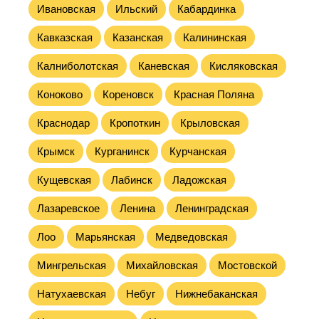
Ивановская
Ильский
Кабардинка
Кавказская
Казанская
Калининская
Калниболотская
Каневская
Кисляковская
Коноково
Кореновск
Красная Поляна
Краснодар
Кропоткин
Крыловская
Крымск
Курганинск
Курчанская
Кущевская
Лабинск
Ладожская
Лазаревское
Ленина
Ленинградская
Лоо
Марьянская
Медведовская
Мингрельская
Михайловская
Мостовской
Натухаевская
Небуг
Нижнебаканская