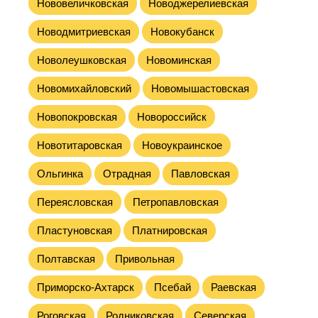
Нововеличковская
Новоджерелиевская
Новодмитриевская
Новокубанск
Новолеушковская
Новоминская
Новомихайловский
Новомышастовская
Новопокровская
Новороссийск
Новотитаровская
Новоукраинское
Ольгинка
Отрадная
Павловская
Переясловская
Петропавловская
Пластуновская
Платнировская
Полтавская
Привольная
Приморско-Ахтарск
Псебай
Раевская
Роговская
Родниковская
Северская