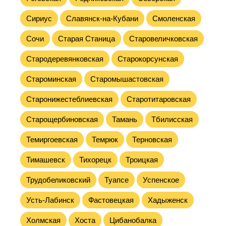
Сириус
Славянск-на-Кубани
Смоленская
Сочи
Старая Станица
Старовеличковская
Стародеревянковская
Старокорсунская
Староминская
Старомышастовская
Старонижестеблиевская
Старотитаровская
Старощербиновская
Тамань
Тбилисская
Темиргоевская
Темрюк
Терновская
Тимашевск
Тихорецк
Троицкая
Трудобеликовский
Туапсе
Успенское
Усть-Лабинск
Фастовецкая
Хадыженск
Холмская
Хоста
Цибанобалка