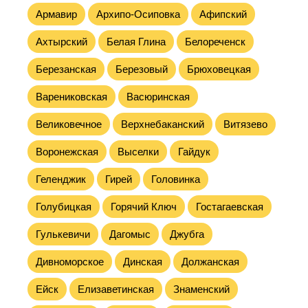
Армавир
Архипо-Осиповка
Афипский
Ахтырский
Белая Глина
Белореченск
Березанская
Березовый
Брюховецкая
Варениковская
Васюринская
Великовечное
Верхнебаканский
Витязево
Воронежская
Выселки
Гайдук
Геленджик
Гирей
Головинка
Голубицкая
Горячий Ключ
Гостагаевская
Гулькевичи
Дагомыс
Джубга
Дивноморское
Динская
Должанская
Ейск
Елизаветинская
Знаменский