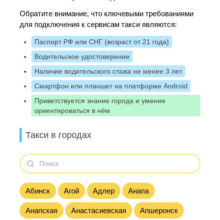
Обратите внимание, что ключевыми требованиями
для подключения к сервисам такси являются:
Паспорт РФ или СНГ (возраст от 21 года)
Водительское удостоверение
Наличие водительского стажа не менее 3 лет
Смартфон или планшет на платформе Android
Приветствуется знание города и умение
ориентироваться в нём
Такси в городах
Абинск
Агой
Адлер
Анапа
Анапская
Анастасиевская
Апшеронск