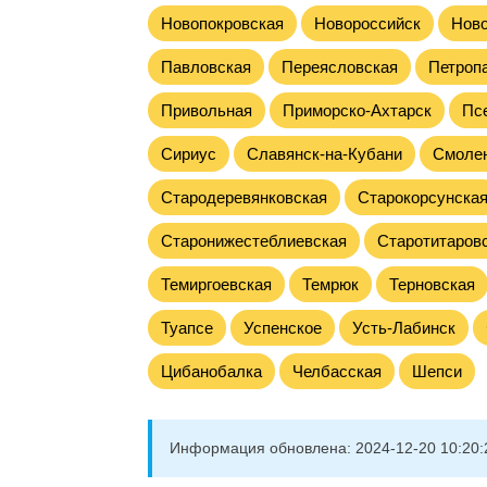
Новопокровская
Новороссийск
Ново
Павловская
Переясловская
Петроп
Привольная
Приморско-Ахтарск
Пс
Сириус
Славянск-на-Кубани
Смоле
Стародеревянковская
Старокорсунска
Старонижестеблиевская
Старотитаров
Темиргоевская
Темрюк
Терновская
Туапсе
Успенское
Усть-Лабинск
Цибанобалка
Челбасская
Шепси
Информация обновлена:
2024-12-20 10:20: