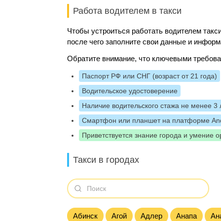
Работа водителем в такси
Чтобы устроиться работать водителем такси
после чего заполните свои данные и информ
Обратите внимание, что ключевыми требова
Паспорт РФ или СНГ (возраст от 21 года)
Водительское удостоверение
Наличие водительского стажа не менее 3 
Смартфон или планшет на платформе And
Приветствуется знание города и умение о
Такси в городах
Абинск
Агой
Адлер
Анапа
Ан