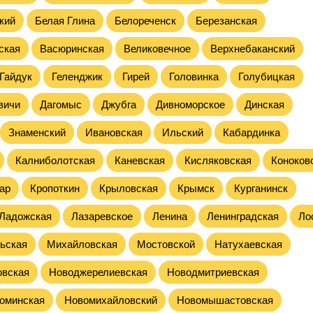
кий
Белая Глина
Белореченск
Березанская
ская
Васюринская
Великовечное
Верхнебаканский
Гайдук
Геленджик
Гирей
Головинка
Голубицкая
вичи
Дагомыс
Джубга
Дивноморское
Динская
Знаменский
Ивановская
Ильский
Кабардинка
Калниболотская
Каневская
Кисляковская
Коноков
ар
Кропоткин
Крыловская
Крымск
Курганинск
Ладожская
Лазаревское
Ленина
Ленинградская
Ло
ьская
Михайловская
Мостовской
Натухаевская
овская
Новоджерелиевская
Новодмитриевская
оминская
Новомихайловский
Новомышастовская