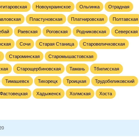
титаровская
Новоукраинское
Ольгинка
Отрадная
авловская
Пластуновская
Платнировская
Полтавская
ебай
Раевская
Роговская
Родниковская
Северская
нская
Сочи
Старая Станица
Старовеличковская
я
Староминская
Старомышастовская
ская
Старощербиновская
Тамань
Тбилисская
Тимашевск
Тихорецк
Троицкая
Трудобеликовский
Фастовецкая
Хадыженск
Холмская
Хоста
20