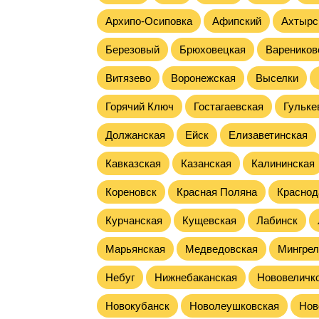
Архипо-Осиповка
Афипский
Ахтырс
Березовый
Брюховецкая
Вареников
Витязево
Воронежская
Выселки
Горячий Ключ
Гостагаевская
Гульке
Должанская
Ейск
Елизаветинская
Кавказская
Казанская
Калининская
Кореновск
Красная Поляна
Краснод
Курчанская
Кущевская
Лабинск
Марьянская
Медведовская
Мингрел
Небуг
Нижнебаканская
Нововеличк
Новокубанск
Новолеушковская
Нов