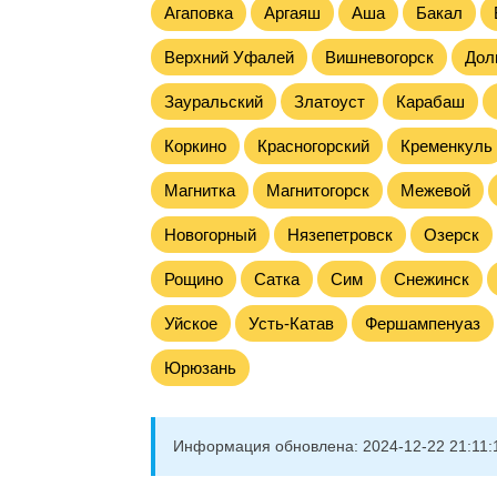
Агаповка
Аргаяш
Аша
Бакал
Верхний Уфалей
Вишневогорск
Дол
Зауральский
Златоуст
Карабаш
Коркино
Красногорский
Кременкуль
Магнитка
Магнитогорск
Межевой
Новогорный
Нязепетровск
Озерск
Рощино
Сатка
Сим
Снежинск
Уйское
Усть-Катав
Фершампенуаз
Юрюзань
Информация обновлена:
2024-12-22 21:11: