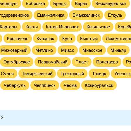
Бердяуш
Бобровка
Бреды
Варна
Верхнеуральск
годеревенское
Еманжелинка
Еманжелинск
Еткуль
Карталы
Касли
Катав-Ивановск
Кизильское
Копей
Кропачево
Кунашак
Куса
Кыштым
Локомотивн
Межозерный
Метлино
Миасс
Миасское
Миньяр
Октябрьское
Первомайский
Пласт
Полетаево
Ро
Сулея
Тимирязевский
Трехгорный
Троицк
Увельск
Чебаркуль
Челябинск
Чесма
Южноуральск
13