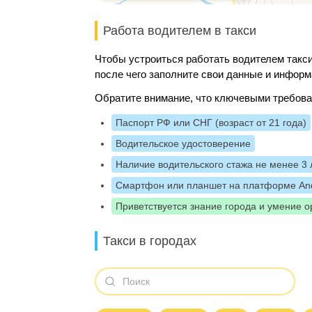
Работа водителем в такси
Чтобы устроиться работать водителем такси
после чего заполните свои данные и информ
Обратите внимание, что ключевыми требова
Паспорт РФ или СНГ (возраст от 21 года)
Водительское удостоверение
Наличие водительского стажа не менее 3 
Смартфон или планшет на платформе And
Приветствуется знание города и умение о
Такси в городах