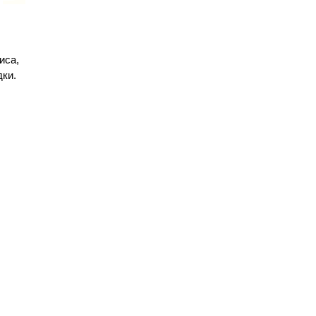
иса,
дки.