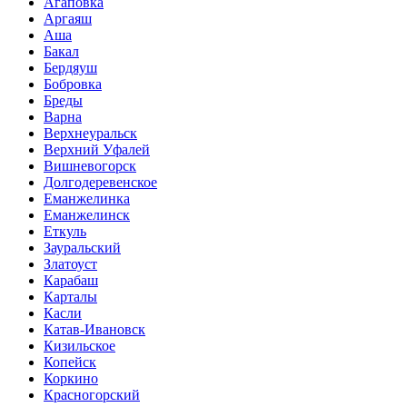
Агаповка
Аргаяш
Аша
Бакал
Бердяуш
Бобровка
Бреды
Варна
Верхнеуральск
Верхний Уфалей
Вишневогорск
Долгодеревенское
Еманжелинка
Еманжелинск
Еткуль
Зауральский
Златоуст
Карабаш
Карталы
Касли
Катав-Ивановск
Кизильское
Копейск
Коркино
Красногорский