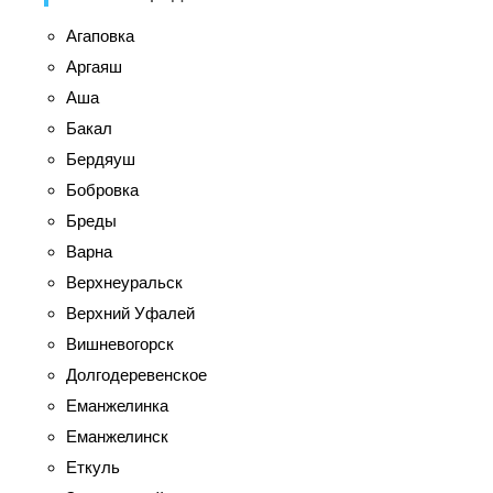
Агаповка
Аргаяш
Аша
Бакал
Бердяуш
Бобровка
Бреды
Варна
Верхнеуральск
Верхний Уфалей
Вишневогорск
Долгодеревенское
Еманжелинка
Еманжелинск
Еткуль