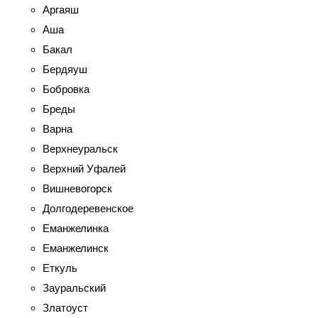
Аргаяш
Аша
Бакал
Бердяуш
Бобровка
Бреды
Варна
Верхнеуральск
Верхний Уфалей
Вишневогорск
Долгодеревенское
Еманжелинка
Еманжелинск
Еткуль
Зауральский
Златоуст