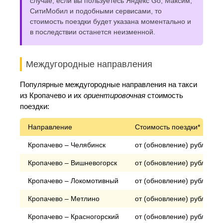
случае, если вы пользуетесь Яндекс Go, Максим,
СитиМобил и подобными сервисами, то
стоимость поездки будет указана моментально и
в последствии останется неизменной.
Междугородные направления
Популярные междугородные направления на такси
из Кропачево и их
ориентировочная
стоимость
поездки:
Направление
Стоимость поездки*
Кропачево – Челябинск
от (обновление) рублей
Кропачево – Вишневогорск
от (обновление) рублей
Кропачево – Локомотивный
от (обновление) рублей
Кропачево – Метлино
от (обновление) рублей
Кропачево – Красногорский
от (обновление) рублей