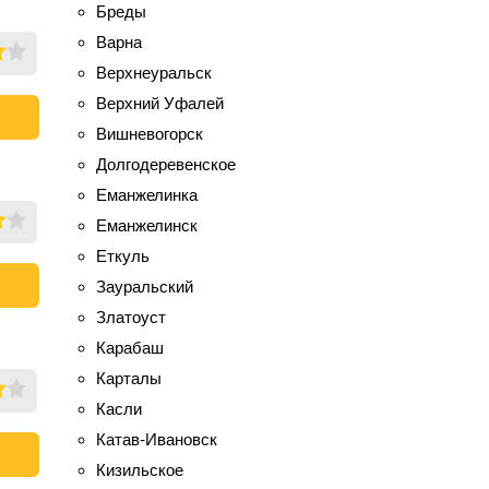
Бреды
Варна
Верхнеуральск
Верхний Уфалей
Вишневогорск
Долгодеревенское
Еманжелинка
Еманжелинск
Еткуль
Зауральский
Златоуст
Карабаш
Карталы
Касли
Катав-Ивановск
Кизильское