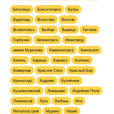
Бегуницы
Бокситогорск
Бугры
Будогощь
Волосово
Волхов
Всеволожск
Выборг
Вырица
Гатчина
Горбунки
Зеленогорск
Ивангород
имени Морозова
Каменногорск
Кингисепп
Кипень
Кириши
Кировск
Колпино
Коммунар
Красное Село
Красный Бор
Кронштадт
Кудрово
Кузнечное
Кузьмоловский
Левашово
Лодейное Поле
Ломоносов
Луга
Любань
Мга
Металлострой
Мурино
Назия