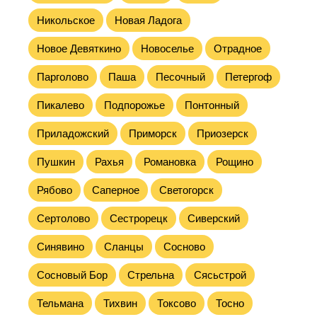
Никольское
Новая Ладога
Новое Девяткино
Новоселье
Отрадное
Парголово
Паша
Песочный
Петергоф
Пикалево
Подпорожье
Понтонный
Приладожский
Приморск
Приозерск
Пушкин
Рахья
Романовка
Рощино
Рябово
Саперное
Светогорск
Сертолово
Сестрорецк
Сиверский
Синявино
Сланцы
Сосново
Сосновый Бор
Стрельна
Сясьстрой
Тельмана
Тихвин
Токсово
Тосно