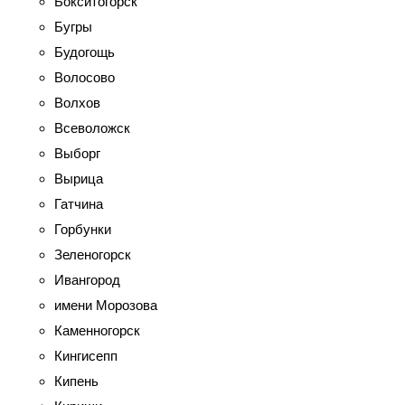
Бокситогорск
Бугры
Будогощь
Волосово
Волхов
Всеволожск
Выборг
Вырица
Гатчина
Горбунки
Зеленогорск
Ивангород
имени Морозова
Каменногорск
Кингисепп
Кипень