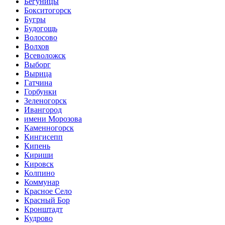
Бегуницы
Бокситогорск
Бугры
Будогощь
Волосово
Волхов
Всеволожск
Выборг
Вырица
Гатчина
Горбунки
Зеленогорск
Ивангород
имени Морозова
Каменногорск
Кингисепп
Кипень
Кириши
Кировск
Колпино
Коммунар
Красное Село
Красный Бор
Кронштадт
Кудрово