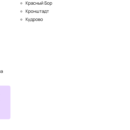
Красный Бор
Кронштадт
Кудрово
на
в
,