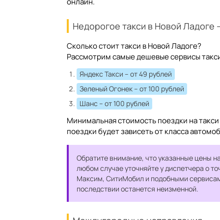
онлайн.
Недорогое такси в Новой Ладоге 
Сколько стоит такси в Новой Ладоге?
Рассмотрим самые дешевые сервисы такси 
Яндекс Такси
– от 49 рублей
Зеленый Огонек
– от 100 рублей
Шанс
– от 100 рублей
Минимальная стоимость поездки на такси 
поездки будет зависеть от класса автомо
Обратите внимание, что указанные цены на
любом случае уточняйте у диспетчера о то
Максим, СитиМобил и подобными сервисами
последствии останется неизменной.