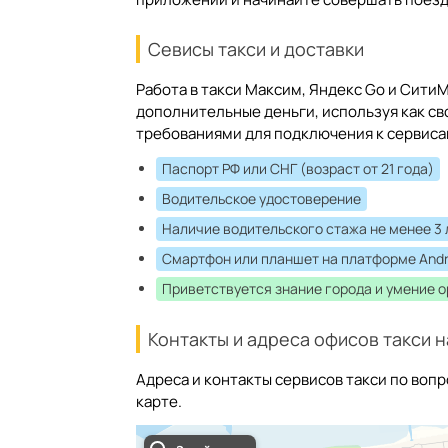
Севисы такси и доставки
Работа в такси Максим, Яндекс Go и Сит
дополнительные деньги, используя как св
требованиями для подключения к сервиса
Паспорт РФ или СНГ (возраст от 21 года)
Водительское удостоверение
Наличие водительского стажа не менее 3 
Смартфон или планшет на платформе Andr
Приветствуется знание города и умение 
Контакты и адреса офисов такси н
Адреса и контакты сервисов такси по вопр
карте.