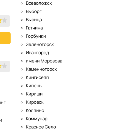
Всеволожск
Выборг
Вырица
Гатчина
Горбунки
Зеленогорск
Ивангород
имени Морозова
Каменногорск
Кингисепп
Кипень
Кириши
–
Кировск
инг
Колпино
Коммунар
и
Красное Село