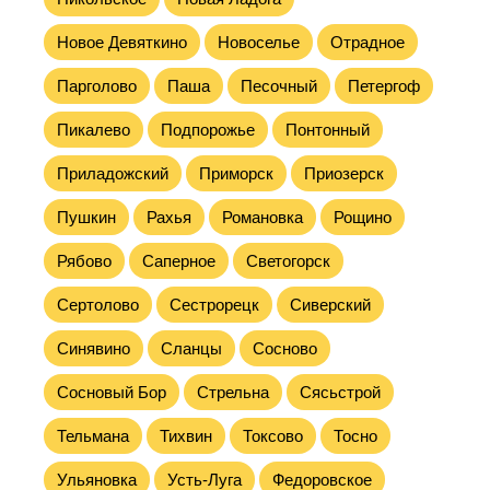
Новое Девяткино
Новоселье
Отрадное
Парголово
Паша
Песочный
Петергоф
Пикалево
Подпорожье
Понтонный
Приладожский
Приморск
Приозерск
Пушкин
Рахья
Романовка
Рощино
Рябово
Саперное
Светогорск
Сертолово
Сестрорецк
Сиверский
Синявино
Сланцы
Сосново
Сосновый Бор
Стрельна
Сясьстрой
Тельмана
Тихвин
Токсово
Тосно
Ульяновка
Усть-Луга
Федоровское