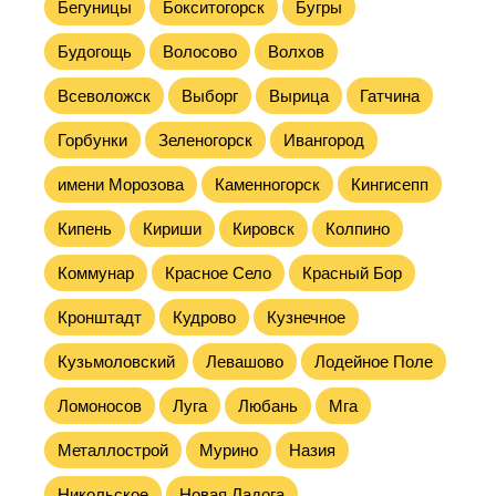
Бегуницы
Бокситогорск
Бугры
Будогощь
Волосово
Волхов
Всеволожск
Выборг
Вырица
Гатчина
Горбунки
Зеленогорск
Ивангород
имени Морозова
Каменногорск
Кингисепп
Кипень
Кириши
Кировск
Колпино
Коммунар
Красное Село
Красный Бор
Кронштадт
Кудрово
Кузнечное
Кузьмоловский
Левашово
Лодейное Поле
Ломоносов
Луга
Любань
Мга
Металлострой
Мурино
Назия
Никольское
Новая Ладога