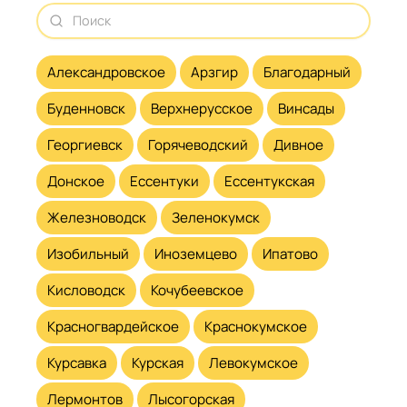
Александровское
Арзгир
Благодарный
Буденновск
Верхнерусское
Винсады
Георгиевск
Горячеводский
Дивное
Донское
Ессентуки
Ессентукская
Железноводск
Зеленокумск
Изобильный
Иноземцево
Ипатово
Кисловодск
Кочубеевское
Красногвардейское
Краснокумское
Курсавка
Курская
Левокумское
Лермонтов
Лысогорская