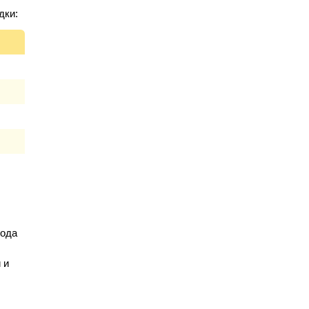
дки:
хода
 и