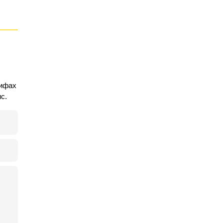
рифах
с.