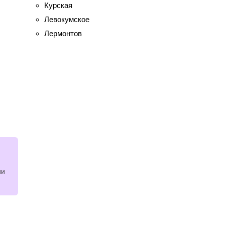
Курская
Левокумское
Лермонтов
ии