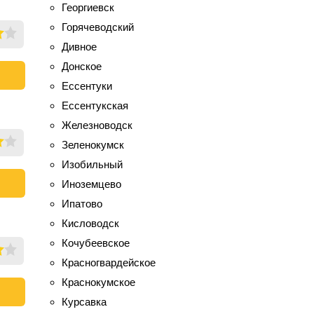
Георгиевск
Горячеводский
Дивное
Донское
Ессентуки
Ессентукская
Железноводск
Зеленокумск
Изобильный
Иноземцево
Ипатово
Кисловодск
Кочубеевское
Красногвардейское
Краснокумское
Курсавка