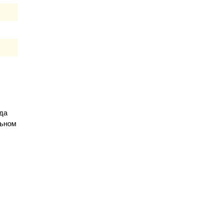
да
льном