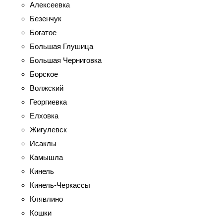
Алексеевка
Безенчук
Богатое
Большая Глушица
Большая Черниговка
Борское
Волжский
Георгиевка
Елховка
Жигулевск
Исаклы
Камышла
Кинель
Кинель-Черкассы
Клявлино
Кошки