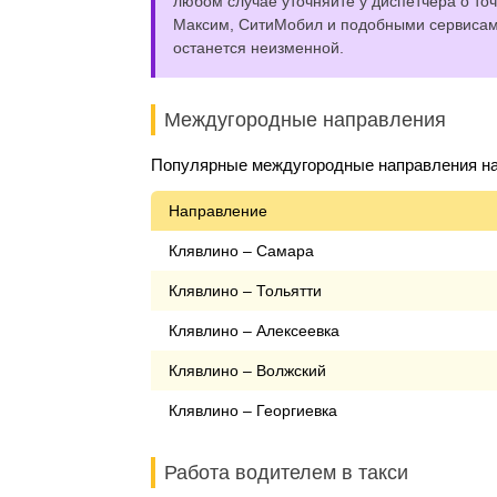
любом случае уточняйте у диспетчера о точ
Максим, СитиМобил и подобными сервисами,
останется неизменной.
Междугородные направления
Популярные междугородные направления на 
Направление
Клявлино – Самара
Клявлино – Тольятти
Клявлино – Алексеевка
Клявлино – Волжский
Клявлино – Георгиевка
Работа водителем в такси