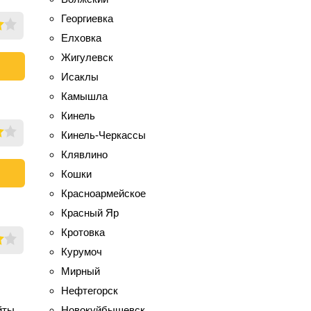
Георгиевка
Елховка
Жигулевск
Исаклы
Камышла
Кинель
Кинель-Черкассы
Клявлино
Кошки
Красноармейское
Красный Яр
Кротовка
Курумоч
Мирный
Нефтегорск
йты,
Новокуйбышевск