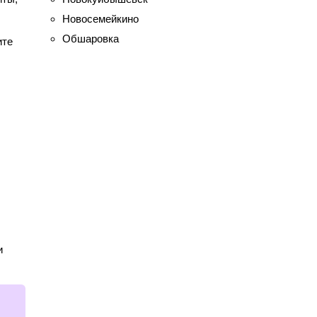
Новосемейкино
Обшаровка
ите
и