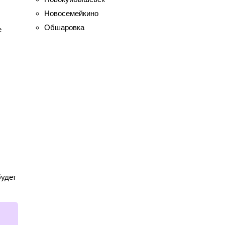
Новосемейкино
Обшаровка
е
будет