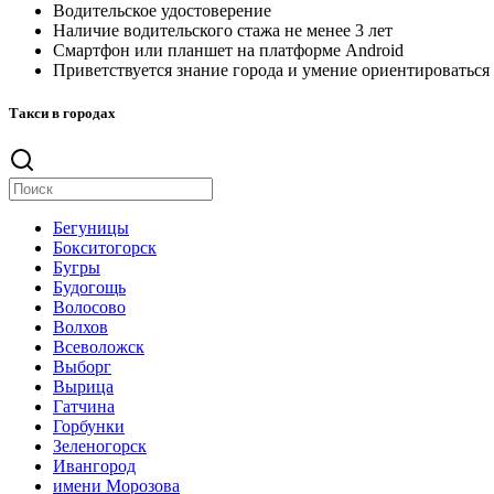
Водительское удостоверение
Наличие водительского стажа не менее 3 лет
Смартфон или планшет на платформе Android
Приветствуется знание города и умение ориентироваться
Такси в городах
Бегуницы
Бокситогорск
Бугры
Будогощь
Волосово
Волхов
Всеволожск
Выборг
Вырица
Гатчина
Горбунки
Зеленогорск
Ивангород
имени Морозова