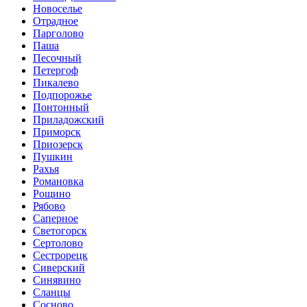
Новоселье
Отрадное
Парголово
Паша
Песочный
Петергоф
Пикалево
Подпорожье
Понтонный
Приладожский
Приморск
Приозерск
Пушкин
Рахья
Романовка
Рощино
Рябово
Саперное
Светогорск
Сертолово
Сестрорецк
Сиверский
Синявино
Сланцы
Сосново