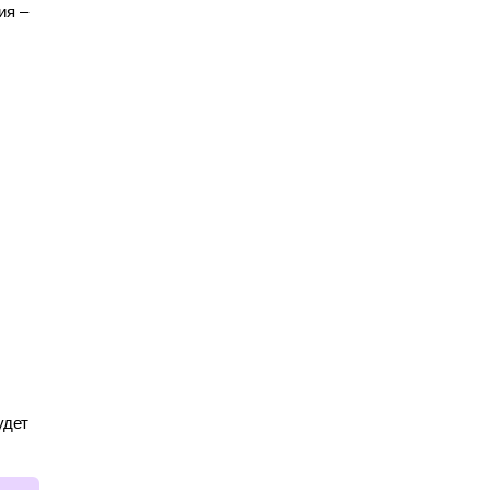
ия –
удет