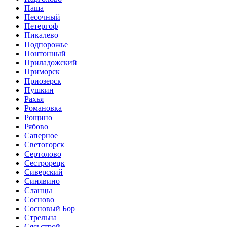
Паша
Песочный
Петергоф
Пикалево
Подпорожье
Понтонный
Приладожский
Приморск
Приозерск
Пушкин
Рахья
Романовка
Рощино
Рябово
Саперное
Светогорск
Сертолово
Сестрорецк
Сиверский
Синявино
Сланцы
Сосново
Сосновый Бор
Стрельна
Сясьстрой