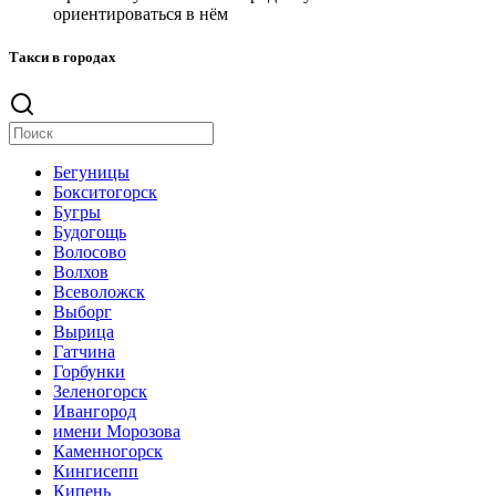
ориентироваться в нём
Такси в городах
Бегуницы
Бокситогорск
Бугры
Будогощь
Волосово
Волхов
Всеволожск
Выборг
Вырица
Гатчина
Горбунки
Зеленогорск
Ивангород
имени Морозова
Каменногорск
Кингисепп
Кипень