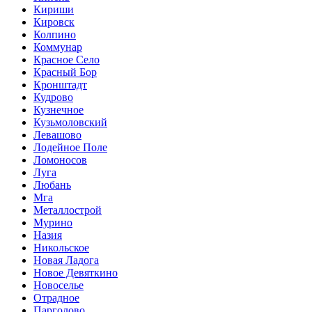
Кириши
Кировск
Колпино
Коммунар
Красное Село
Красный Бор
Кронштадт
Кудрово
Кузнечное
Кузьмоловский
Левашово
Лодейное Поле
Ломоносов
Луга
Любань
Мга
Металлострой
Мурино
Назия
Никольское
Новая Ладога
Новое Девяткино
Новоселье
Отрадное
Парголово