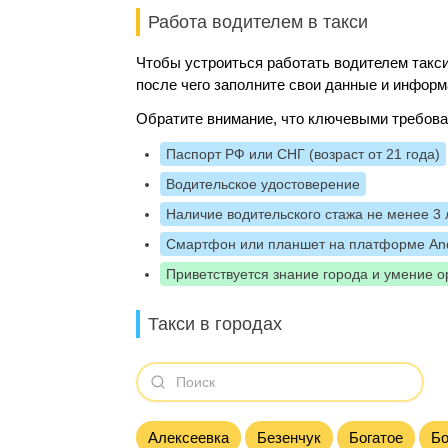
Работа водителем в такси
Чтобы устроиться работать водителем такси
после чего заполните свои данные и информ
Обратите внимание, что ключевыми требова
Паспорт РФ или СНГ (возраст от 21 года)
Водительское удостоверение
Наличие водительского стажа не менее 3 
Смартфон или планшет на платформе And
Приветствуется знание города и умение о
Такси в городах
Алексеевка
Безенчук
Богатое
Б