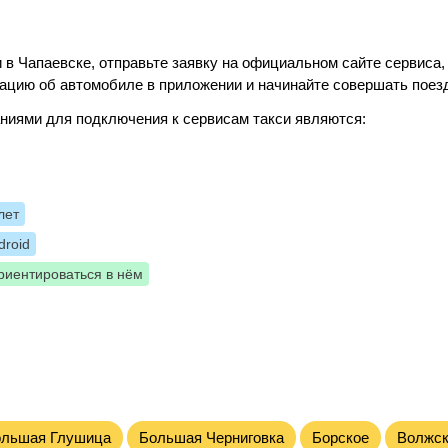
 в Чапаевске, отправьте заявку на официальном сайте сервиса,
ацию об автомобиле в приложении и начинайте совершать поез
ниями для подключения к сервисам такси являются:
лет
roid
риентироваться в нём
ольшая Глушица
Большая Черниговка
Борское
Волжск