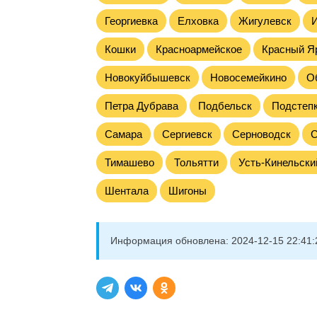
Георгиевка
Елховка
Жигулевск
Кошки
Красноармейское
Красный Я
Новокуйбышевск
Новосемейкино
О
Петра Дубрава
Подбельск
Подстеп
Самара
Сергиевск
Серноводск
Тимашево
Тольятти
Усть-Кинельски
Шентала
Шигоны
Информация обновлена:
2024-12-15 22:41: