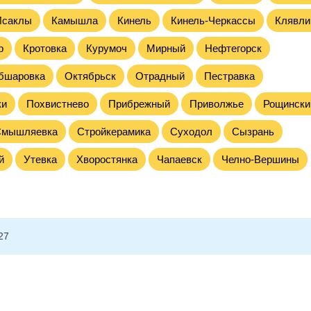
Исаклы
Камышла
Кинель
Кинель-Черкассы
Клявли
р
Кротовка
Курумоч
Мирный
Нефтегорск
бшаровка
Октябрьск
Отрадный
Пестравка
ки
Похвистнево
Прибрежный
Приволжье
Рощински
Смышляевка
Стройкерамика
Суходол
Сызрань
й
Утевка
Хворостянка
Чапаевск
Челно-Вершины
27