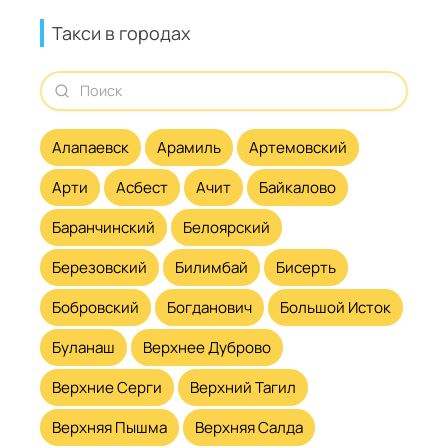
Такси в городах
Алапаевск
Арамиль
Артемовский
Арти
Асбест
Ачит
Байкалово
Баранчинский
Белоярский
Березовский
Билимбай
Бисерть
Бобровский
Богданович
Большой Исток
Буланаш
Верхнее Дуброво
Верхние Серги
Верхний Тагил
Верхняя Пышма
Верхняя Салда