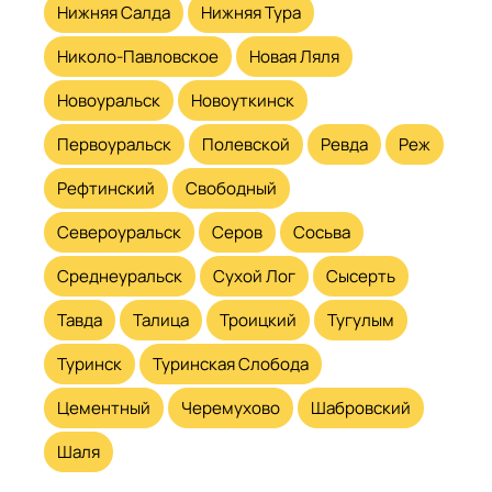
Нижняя Салда
Нижняя Тура
Николо-Павловское
Новая Ляля
Новоуральск
Новоуткинск
Первоуральск
Полевской
Ревда
Реж
Рефтинский
Свободный
Североуральск
Серов
Сосьва
Среднеуральск
Сухой Лог
Сысерть
Тавда
Талица
Троицкий
Тугулым
Туринск
Туринская Слобода
Цементный
Черемухово
Шабровский
Шаля