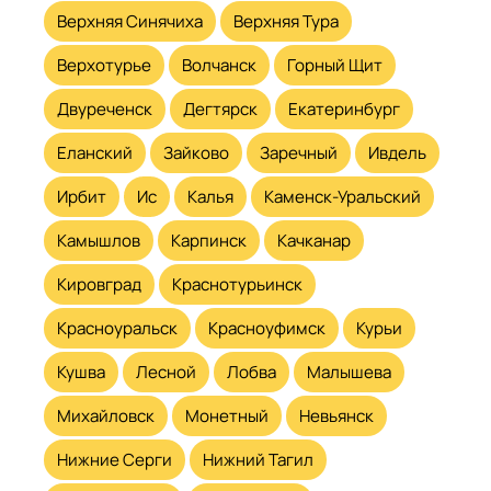
Верхняя Синячиха
Верхняя Тура
Верхотурье
Волчанск
Горный Щит
Двуреченск
Дегтярск
Екатеринбург
Еланский
Зайково
Заречный
Ивдель
Ирбит
Ис
Калья
Каменск-Уральский
Камышлов
Карпинск
Качканар
Кировград
Краснотурьинск
Красноуральск
Красноуфимск
Курьи
Кушва
Лесной
Лобва
Малышева
Михайловск
Монетный
Невьянск
Нижние Серги
Нижний Тагил