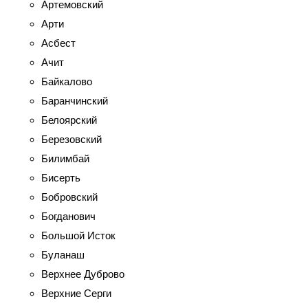
Артемовский
Арти
Асбест
Ачит
Байкалово
Баранчинский
Белоярский
Березовский
Билимбай
Бисерть
Бобровский
Богданович
Большой Исток
Буланаш
Верхнее Дуброво
Верхние Серги