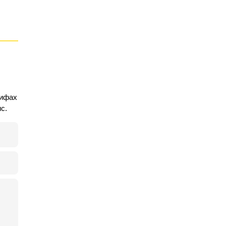
рифах
с.