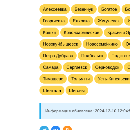
Алексеевка
Безенчук
Богатое
Б
Георгиевка
Елховка
Жигулевск
Кошки
Красноармейское
Красный Я
Новокуйбышевск
Новосемейкино
О
Петра Дубрава
Подбельск
Подстеп
Самара
Сергиевск
Серноводск
Тимашево
Тольятти
Усть-Кинельски
Шентала
Шигоны
Информация обновлена:
2024-12-10 12:04: