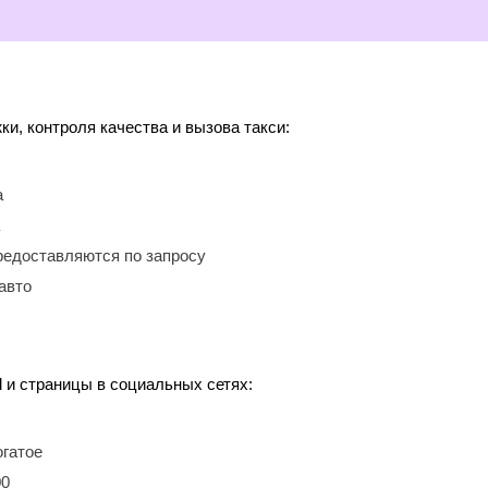
, контроля качества и вызова такси:
а
редоставляются по запросу
авто
l и страницы в социальных сетях:
огатое
00