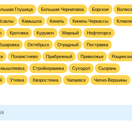
ольшая Глушица
Большая Черниговка
Борское
Волжск
Исаклы
Камышла
Кинель
Кинель-Черкассы
Клявли
р
Кротовка
Курумоч
Мирный
Нефтегорск
бшаровка
Октябрьск
Отрадный
Пестравка
ки
Похвистнево
Прибрежный
Приволжье
Рощински
Смышляевка
Стройкерамика
Суходол
Сызрань
й
Утевка
Хворостянка
Чапаевск
Челно-Вершины
59