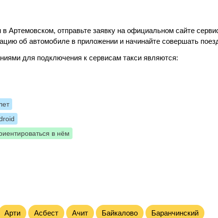
 в Артемовском, отправьте заявку на официальном сайте серви
ацию об автомобиле в приложении и начинайте совершать поез
ниями для подключения к сервисам такси являются:
лет
roid
риентироваться в нём
Арти
Асбест
Ачит
Байкалово
Баранчинский