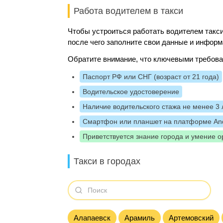
Работа водителем в такси
Чтобы устроиться работать водителем такси
после чего заполните свои данные и информ
Обратите внимание, что ключевыми требова
Паспорт РФ или СНГ (возраст от 21 года)
Водительское удостоверение
Наличие водительского стажа не менее 3 
Смартфон или планшет на платформе And
Приветствуется знание города и умение о
Такси в городах
Алапаевск
Арамиль
Артемовский