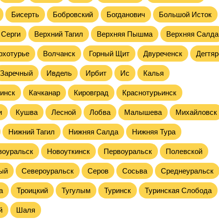
Бисерть
Бобровский
Богданович
Большой Исток
 Серги
Верхний Тагил
Верхняя Пышма
Верхняя Салда
рхотурье
Волчанск
Горный Щит
Двуреченск
Дегтяр
Заречный
Ивдель
Ирбит
Ис
Калья
инск
Качканар
Кировград
Краснотурьинск
и
Кушва
Лесной
Лобва
Малышева
Михайловск
Нижний Тагил
Нижняя Салда
Нижняя Тура
воуральск
Новоуткинск
Первоуральск
Полевской
ый
Североуральск
Серов
Сосьва
Среднеуральск
а
Троицкий
Тугулым
Туринск
Туринская Слобода
й
Шаля