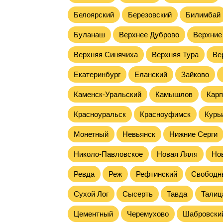
Белоярский
Березовский
Билимбай
Буланаш
Верхнее Дуброво
Верхние
Верхняя Синячиха
Верхняя Тура
Ве
Екатеринбург
Еланский
Зайково
Каменск-Уральский
Камышлов
Карп
Красноуральск
Красноуфимск
Курь
Монетный
Невьянск
Нижние Серги
Николо-Павловское
Новая Ляля
Но
Ревда
Реж
Рефтинский
Свободн
Сухой Лог
Сысерть
Тавда
Талиц
Цементный
Черемухово
Шабровски