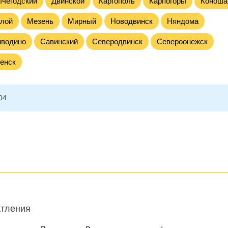
чегодский
Двинской
Каргополь
Карпогоры
Коноша
лой
Мезень
Мирный
Новодвинск
Няндома
иводино
Савинский
Северодвинск
Североонежск
енск
04
атления