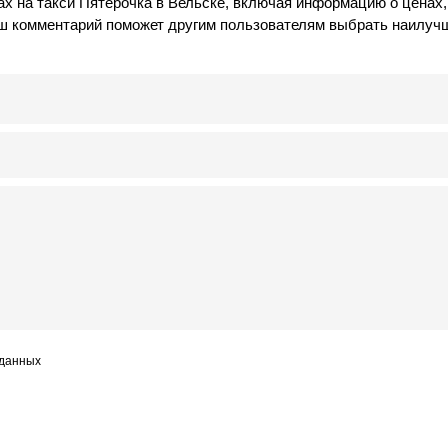
х на такси Пятерочка в Вельске, включая информацию о ценах,
аш комментарий поможет другим пользователям выбрать наилуч
 данных