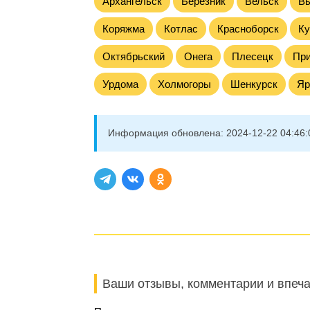
Архангельск
Березник
Вельск
Вы
Коряжма
Котлас
Красноборск
Ку
Октябрьский
Онега
Плесецк
Пр
Урдома
Холмогоры
Шенкурск
Яр
Информация обновлена:
2024-12-22 04:46:
Ваши отзывы, комментарии и впеч