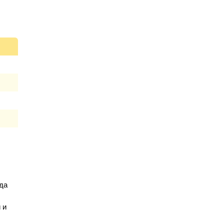
да
 и