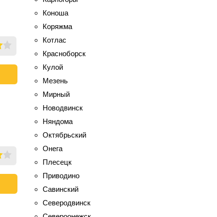
Коноша
Коряжма
Котлас
Красноборск
Кулой
Мезень
Мирный
Новодвинск
Няндома
Октябрьский
Онега
Плесецк
Приводино
Савинский
Северодвинск
Североонежск