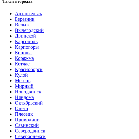
Такси в городах
Архангельск
Березник
Вельск
Вычегодский
Двинской
Каргополь
Карпогоры
Коноша
Коряжма
Котлас
Красноборск
Кулой
Мезень
Мирный
Новодвинск
Няндома
Октябрьский
Онега
Плесецк
Приводино
Савинский
Северодвинск
Североонежск