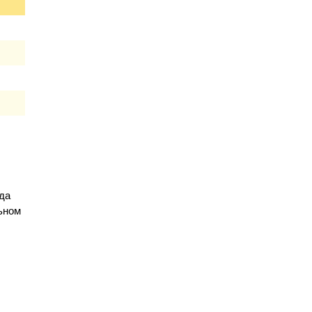
да
льном