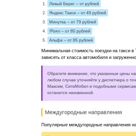
Левый Берег
– от рублей
Яндекс Такси
– от 49 рублей
Минутка
– от 79 рублей
!Роял
– от 85 рублей
Альфа
– от 85 рублей
Минимальная стоимость поездки на такси в 
зависеть от класса автомобиля и загруженно
Обратите внимание, что указанные цены на 
любом случае уточняйте у диспетчера о точ
Максим, СитиМобил и подобными сервисами,
останется неизменной.
Междугородные направления
Популярные междугородные направления на 