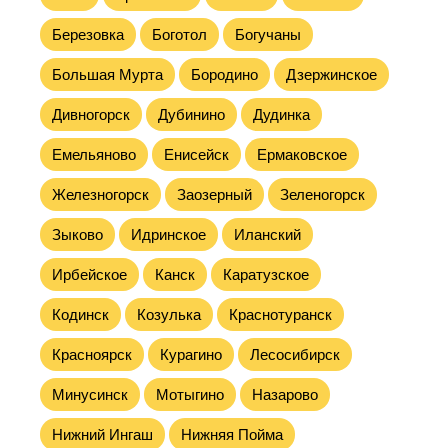
Березовка
Боготол
Богучаны
Большая Мурта
Бородино
Дзержинское
Дивногорск
Дубинино
Дудинка
Емельяново
Енисейск
Ермаковское
Железногорск
Заозерный
Зеленогорск
Зыково
Идринское
Иланский
Ирбейское
Канск
Каратузское
Кодинск
Козулька
Краснотуранск
Красноярск
Курагино
Лесосибирск
Минусинск
Мотыгино
Назарово
Нижний Ингаш
Нижняя Пойма