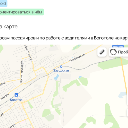
oid
ориентироваться в нём
а карте
осам пассажиров и по работе с водителями в Боготоле на кар