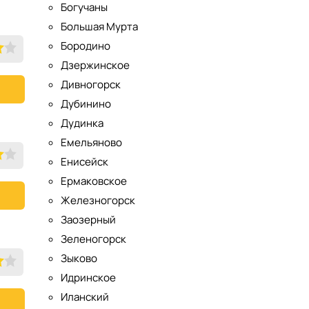
Богучаны
Большая Мурта
Бородино
Дзержинское
Дивногорск
Дубинино
Дудинка
Емельяново
Енисейск
Ермаковское
Железногорск
Заозерный
Зеленогорск
Зыково
Идринское
Иланский