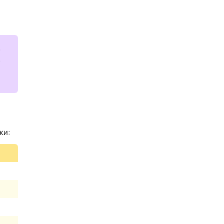
в
,
ки: