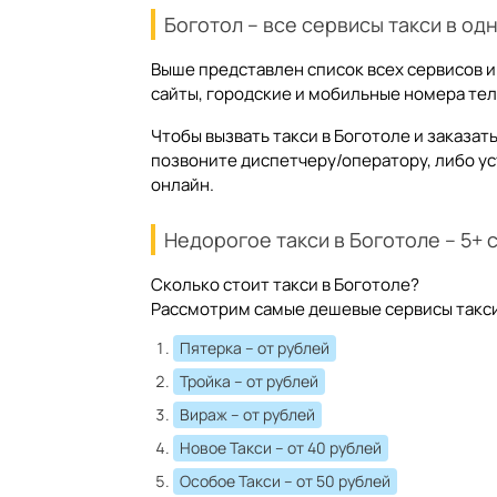
Боготол – все сервисы такси в од
Выше представлен список всех сервисов и
сайты, городские и мобильные номера тел
Чтобы вызвать такси в Боготоле и заказа
позвоните диспетчеру/оператору, либо у
онлайн.
Недорогое такси в Боготоле – 5+
Сколько стоит такси в Боготоле?
Рассмотрим самые дешевые сервисы такси 
Пятерка
– от рублей
Тройка
– от рублей
Вираж
– от рублей
Новое Такси
– от 40 рублей
Особое Такси
– от 50 рублей