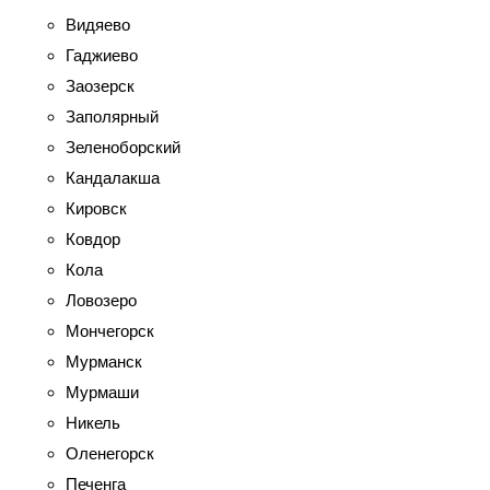
Видяево
Гаджиево
Заозерск
Заполярный
Зеленоборский
Кандалакша
Кировск
Ковдор
Кола
Ловозеро
Мончегорск
Мурманск
Мурмаши
Никель
Оленегорск
Печенга