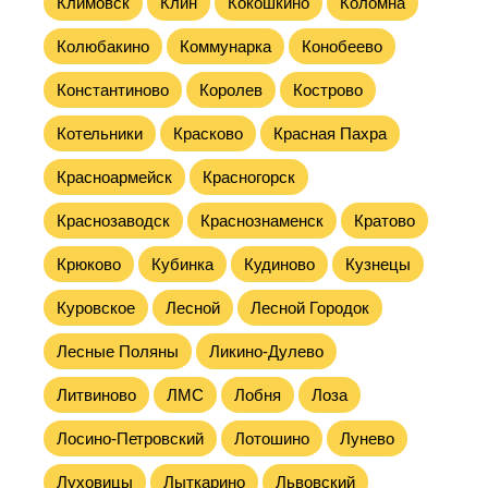
Климовск
Клин
Кокошкино
Коломна
Колюбакино
Коммунарка
Конобеево
Константиново
Королев
Кострово
Котельники
Красково
Красная Пахра
Красноармейск
Красногорск
Краснозаводск
Краснознаменск
Кратово
Крюково
Кубинка
Кудиново
Кузнецы
Куровское
Лесной
Лесной Городок
Лесные Поляны
Ликино-Дулево
Литвиново
ЛМС
Лобня
Лоза
Лосино-Петровский
Лотошино
Лунево
Луховицы
Лыткарино
Львовский