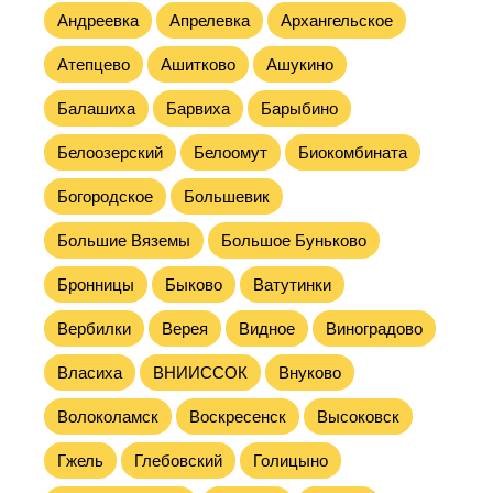
Андреевка
Апрелевка
Архангельское
Атепцево
Ашитково
Ашукино
Балашиха
Барвиха
Барыбино
Белоозерский
Белоомут
Биокомбината
Богородское
Большевик
Большие Вяземы
Большое Буньково
Бронницы
Быково
Ватутинки
Вербилки
Верея
Видное
Виноградово
Власиха
ВНИИССОК
Внуково
Волоколамск
Воскресенск
Высоковск
Гжель
Глебовский
Голицыно