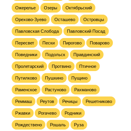
Ожерелье
Озеры
Октябрьский
Орехово-Зуево
Осташево
Островцы
Павловская Слобода
Павловский Посад
Пересвет
Пески
Пирогово
Поварово
Поведники
Подольск
Правдинский
Пролетарский
Протвино
Птичное
Путилково
Пушкино
Пущино
Раменское
Растуново
Рахманово
Реммаш
Реутов
Речицы
Решетниково
Ржавки
Рогачево
Родники
Рождествено
Рошаль
Руза