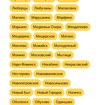
Люберцы
Любучаны
Малаховка
Малино
Марушкино
Марфино
Марьино
Медвежьи Озера
Менделеево
Мещерино
Мещерское
Митино
Михнево
Можайск
Молодежный
Монино
Московский
Мытищи
Наро-Фоминск
Нахабино
Некрасовский
Нестерово
Новоивановское
Новопетровское
Новосиньково
Новый Быт
Новый Городок
Ногинск
Оболенск
Обухово
Одинцово