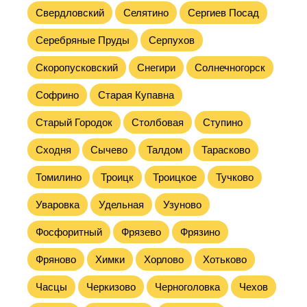
Свердловский
Селятино
Сергиев Посад
Серебряные Пруды
Серпухов
Скоропусковский
Снегири
Солнечногорск
Софрино
Старая Купавна
Старый Городок
Столбовая
Ступино
Сходня
Сычево
Талдом
Тарасково
Томилино
Троицк
Троицкое
Тучково
Уваровка
Удельная
Узуново
Фосфоритный
Фрязево
Фрязино
Фряново
Химки
Хорлово
Хотьково
Часцы
Черкизово
Черноголовка
Чехов