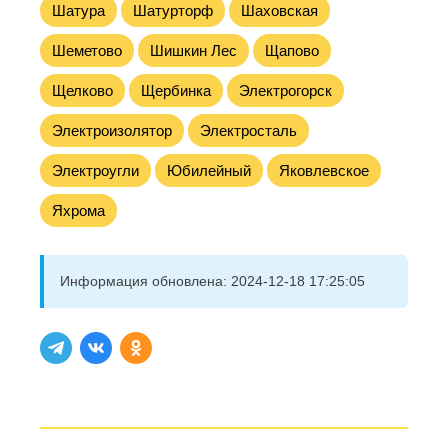
Шатура
Шатурторф
Шаховская
Шеметово
Шишкин Лес
Щапово
Щелково
Щербинка
Электрогорск
Электроизолятор
Электросталь
Электроугли
Юбилейный
Яковлевское
Яхрома
Информация обновлена:
2024-12-18 17:25:05