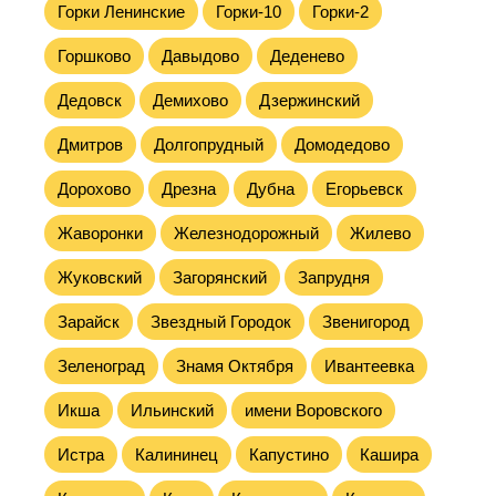
Горки Ленинские
Горки-10
Горки-2
Горшково
Давыдово
Деденево
Дедовск
Демихово
Дзержинский
Дмитров
Долгопрудный
Домодедово
Дорохово
Дрезна
Дубна
Егорьевск
Жаворонки
Железнодорожный
Жилево
Жуковский
Загорянский
Запрудня
Зарайск
Звездный Городок
Звенигород
Зеленоград
Знамя Октября
Ивантеевка
Икша
Ильинский
имени Воровского
Истра
Калининец
Капустино
Кашира