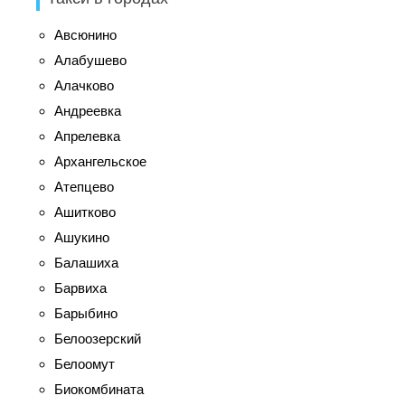
Авсюнино
Алабушево
Алачково
Андреевка
Апрелевка
Архангельское
Атепцево
Ашитково
Ашукино
Балашиха
Барвиха
Барыбино
Белоозерский
Белоомут
Биокомбината