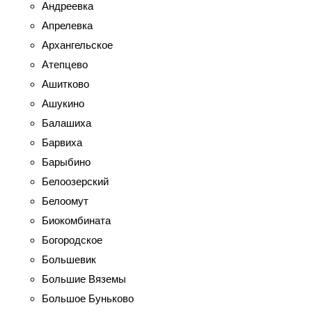
Андреевка
Апрелевка
Архангельское
Атепцево
Ашитково
Ашукино
Балашиха
Барвиха
Барыбино
Белоозерский
Белоомут
Биокомбината
Богородское
Большевик
Большие Вяземы
Большое Буньково