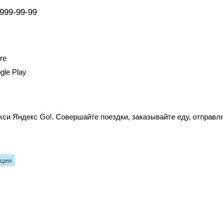
 999-99-99
re
gle Play
си Яндекс Go!. Совершайте поездки, заказывайте еду, отправл
нции