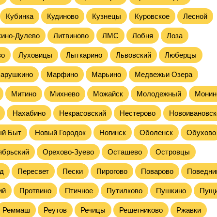
Кубинка
Кудиново
Кузнецы
Куровское
Лесной
кино-Дулево
Литвиново
ЛМС
Лобня
Лоза
во
Луховицы
Лыткарино
Львовский
Люберцы
арушкино
Марфино
Марьино
Медвежьи Озера
Митино
Михнево
Можайск
Молодежный
Монин
Нахабино
Некрасовский
Нестерово
Новоивановск
ый Быт
Новый Городок
Ногинск
Оболенск
Обухово
ябрьский
Орехово-Зуево
Осташево
Островцы
д
Пересвет
Пески
Пирогово
Поварово
Поведни
ий
Протвино
Птичное
Путилково
Пушкино
Пущ
Реммаш
Реутов
Речицы
Решетниково
Ржавки