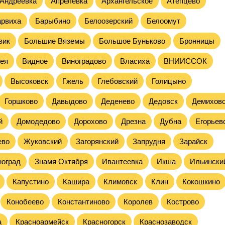
Андреевка
Апрелевка
Архангельское
Атепцево
арвиха
Барыбино
Белоозерский
Белоомут
вик
Большие Вяземы
Большое Буньково
Бронницы
ея
Видное
Виноградово
Власиха
ВНИИССОК
Высоковск
Гжель
Глебовский
Голицыно
Горшково
Давыдово
Деденево
Дедовск
Демихов
й
Домодедово
Дорохово
Дрезна
Дубна
Егорьев
ево
Жуковский
Загорянский
Запрудня
Зарайск
ноград
Знамя Октября
Ивантеевка
Икша
Ильински
Капустино
Кашира
Климовск
Клин
Кокошкино
Конобеево
Константиново
Королев
Кострово
а
Красноармейск
Красногорск
Краснозаводск