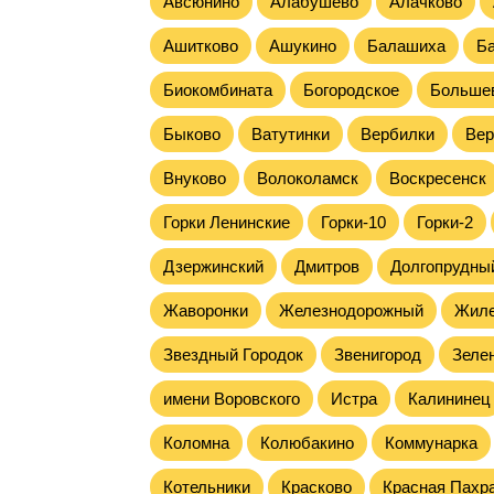
Авсюнино
Алабушево
Алачково
Ашитково
Ашукино
Балашиха
Б
Биокомбината
Богородское
Больше
Быково
Ватутинки
Вербилки
Вер
Внуково
Волоколамск
Воскресенск
Горки Ленинские
Горки-10
Горки-2
Дзержинский
Дмитров
Долгопрудны
Жаворонки
Железнодорожный
Жил
Звездный Городок
Звенигород
Зеле
имени Воровского
Истра
Калининец
Коломна
Колюбакино
Коммунарка
Котельники
Красково
Красная Пахр