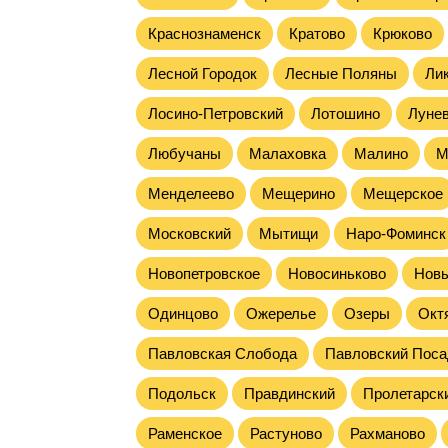
Краснознаменск
Кратово
Крюково
Лесной Городок
Лесные Поляны
Ли
Лосино-Петровский
Лотошино
Луне
Любучаны
Малаховка
Малино
М
Менделеево
Мещерино
Мещерское
Московский
Мытищи
Наро-Фоминск
Новопетровское
Новосиньково
Нов
Одинцово
Ожерелье
Озеры
Окт
Павловская Слобода
Павловский Поса
Подольск
Правдинский
Пролетарск
Раменское
Растуново
Рахманово