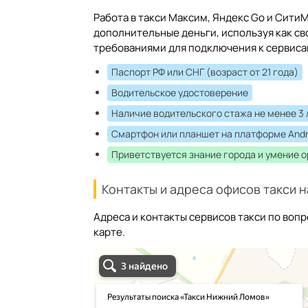
Работа в такси Максим, Яндекс Go и Сит
дополнительные деньги, используя как св
требованиями для подключения к сервиса
Паспорт РФ или СНГ (возраст от 21 года)
Водительское удостоверение
Наличие водительского стажа не менее 3 
Смартфон или планшет на платформе Andr
Приветствуется знание города и умение 
Контакты и адреса офисов такси н
Адреса и контакты сервисов такси по воп
карте.