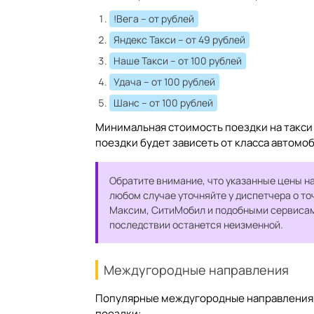
!Вега
– от рублей
Яндекс Такси
– от 49 рублей
Наше Такси
– от 100 рублей
Удача
– от 100 рублей
Шанс
– от 100 рублей
Минимальная стоимость поездки на такси 
поездки будет зависеть от класса автомо
Обратите внимание, что указанные цены на
любом случае уточняйте у диспетчера о то
Максим, СитиМобил и подобными сервисами
последствии останется неизменной.
Междугородные направления
Популярные междугородные направления н
поездки: