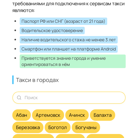
требованиями для подключения к сервисам такси
являются:
Паспорт РФ или СНГ (возраст от 21 года)
Водительское удостоверение
Наличие водительского стажа не менее 3 лет
Смартфон или планшет на платформе Android
Приветствуется знание города и умение
ориентироваться в нём
Такси в городах
Абан
Артемовск
Ачинск
Балахта
Березовка
Боготол
Богучаны