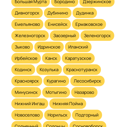
Большая Мурта
Бородино
Дзержинское
Дивногорск
Дубинино
Дудинка
Емельяново
Енисейск
Ермаковское
Железногорск
Заозерный
Зеленогорск
Зыково
Идринское
Иланский
Ирбейское
Канск
Каратузское
Кодинск
Козулька
Краснотуранск
Красноярск
Курагино
Лесосибирск
Минусинск
Мотыгино
Назарово
Нижний Ингаш
Нижняя Пойма
Новоселово
Норильск
Подгорный
Солнечный
Солонцы
Сосновоборск