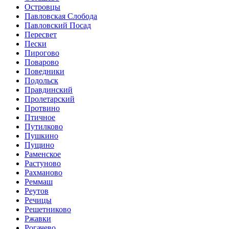
Островцы
Павловская Слобода
Павловский Посад
Пересвет
Пески
Пирогово
Поварово
Поведники
Подольск
Правдинский
Пролетарский
Протвино
Птичное
Путилково
Пушкино
Пущино
Раменское
Растуново
Рахманово
Реммаш
Реутов
Речицы
Решетниково
Ржавки
Рогачево