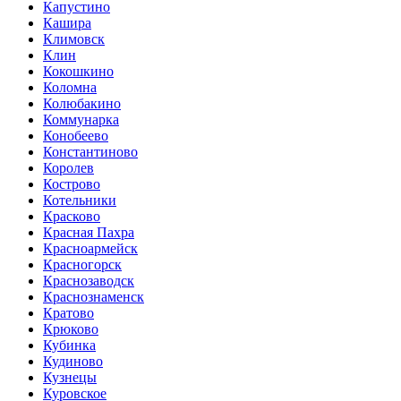
Капустино
Кашира
Климовск
Клин
Кокошкино
Коломна
Колюбакино
Коммунарка
Конобеево
Константиново
Королев
Кострово
Котельники
Красково
Красная Пахра
Красноармейск
Красногорск
Краснозаводск
Краснознаменск
Кратово
Крюково
Кубинка
Кудиново
Кузнецы
Куровское