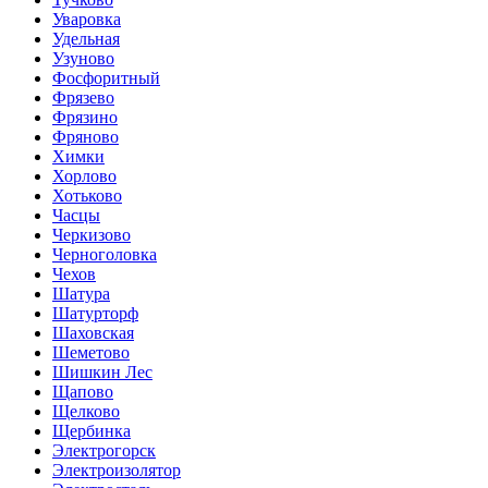
Уваровка
Удельная
Узуново
Фосфоритный
Фрязево
Фрязино
Фряново
Химки
Хорлово
Хотьково
Часцы
Черкизово
Черноголовка
Чехов
Шатура
Шатурторф
Шаховская
Шеметово
Шишкин Лес
Щапово
Щелково
Щербинка
Электрогорск
Электроизолятор