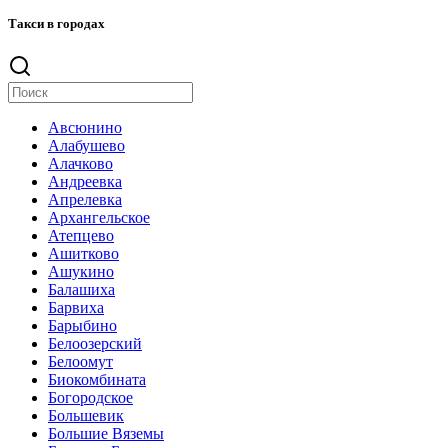
Такси в городах
Авсюнино
Алабушево
Алачково
Андреевка
Апрелевка
Архангельское
Атепцево
Ашитково
Ашукино
Балашиха
Барвиха
Барыбино
Белоозерский
Белоомут
Биокомбината
Богородское
Большевик
Большие Вяземы