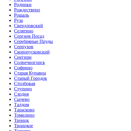
Родники
Рождествено
Рошаль
Руза
Свердловский
Селятино
Сергиев Посад
Серебряные Пруды
Серпухов
Скоропусковский
Снегири
Солнечногорск
Софрино
Старая Купавна
Старый Городок
Столбовая
Ступино
Сходня
Сычево
Талдом
Тарасково
Томилино
Троицк
Троицкое
Тучково