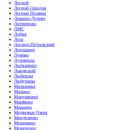
Лесной
Лесной Городок
Лесные Поляны
Ликино-Дулево
Литвиново
ЛМС
Лобня
Лоза
Лосино-Петровский
Лотошино
Лунево
Луховицы
Лыткарино
Львовский
Люберцы
Любучаны
Малаховка
Малино
Марушкино
Марфино
Марьино
Медвежьи Озера
Менделеево
Мещерино
Мещерское