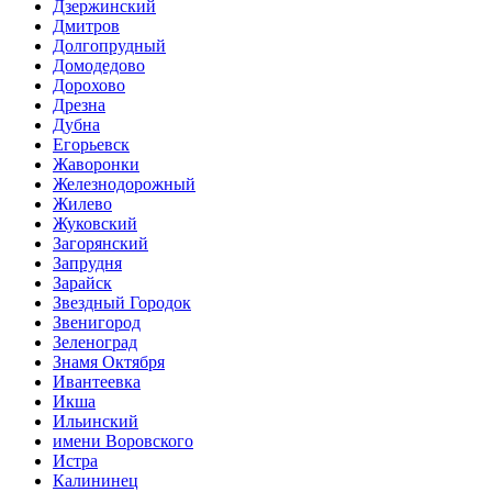
Дзержинский
Дмитров
Долгопрудный
Домодедово
Дорохово
Дрезна
Дубна
Егорьевск
Жаворонки
Железнодорожный
Жилево
Жуковский
Загорянский
Запрудня
Зарайск
Звездный Городок
Звенигород
Зеленоград
Знамя Октября
Ивантеевка
Икша
Ильинский
имени Воровского
Истра
Калининец