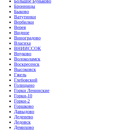
Большое Буньково
Бронницы
Быково
Ватутинки
Вербилки
Верея
Видное
Виноградово
Власиха
ВНИИССОК
Внуково
Волоколамск
Воскресенск
Высоковск
Гжель
Глебовский
Голицыно
Горки Ленинские
Горки-10
Горки-2
Горшково
Давыдово
Деденево
Дедовск
Демихово