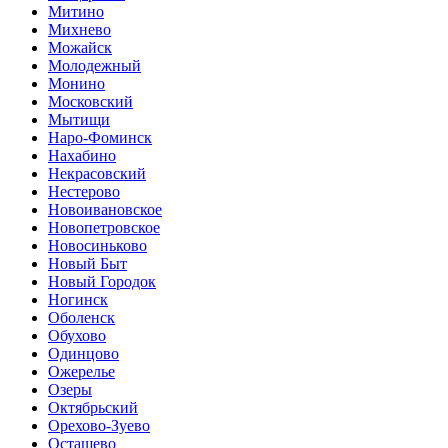
Митино
Михнево
Можайск
Молодежный
Монино
Московский
Мытищи
Наро-Фоминск
Нахабино
Некрасовский
Нестерово
Новоивановское
Новопетровское
Новосиньково
Новый Быт
Новый Городок
Ногинск
Оболенск
Обухово
Одинцово
Ожерелье
Озеры
Октябрьский
Орехово-Зуево
Осташево