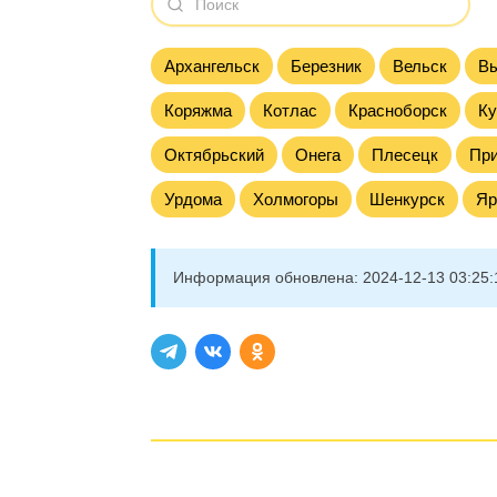
Архангельск
Березник
Вельск
Вы
Коряжма
Котлас
Красноборск
Ку
Октябрьский
Онега
Плесецк
Пр
Урдома
Холмогоры
Шенкурск
Яр
Информация обновлена:
2024-12-13 03:25: