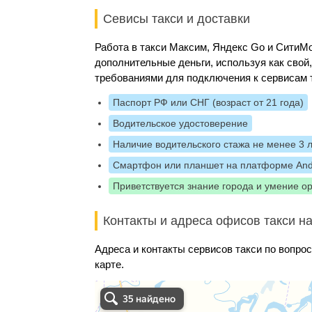
Севисы такси и доставки
Работа в такси Максим, Яндекс Go и Сити
дополнительные деньги, используя как свой
требованиями для подключения к сервисам 
Паспорт РФ или СНГ (возраст от 21 года)
Водительское удостоверение
Наличие водительского стажа не менее 3 
Смартфон или планшет на платформе And
Приветствуется знание города и умение о
Контакты и адреса офисов такси на
Адреса и контакты сервисов такси по вопро
карте.