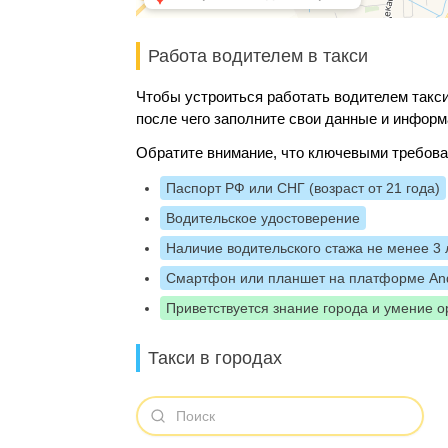
Работа водителем в такси
Чтобы устроиться работать водителем такси
после чего заполните свои данные и информ
Обратите внимание, что ключевыми требова
Паспорт РФ или СНГ (возраст от 21 года)
Водительское удостоверение
Наличие водительского стажа не менее 3 
Смартфон или планшет на платформе And
Приветствуется знание города и умение о
Такси в городах