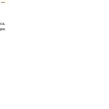
са,
дки.