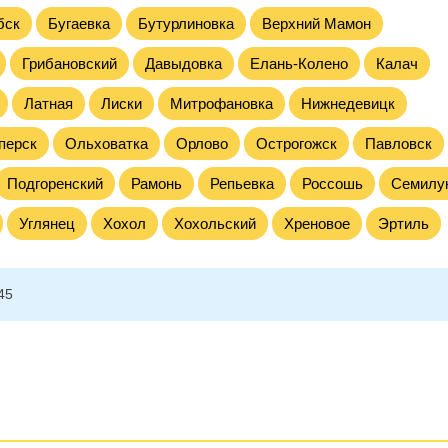
бск
Бугаевка
Бутурлиновка
Верхний Мамон
Грибановский
Давыдовка
Елань-Колено
Калач
Латная
Лиски
Митрофановка
Нижнедевицк
перск
Ольховатка
Орлово
Острогожск
Павловск
Подгоренский
Рамонь
Репьевка
Россошь
Семилу
Углянец
Хохол
Хохольский
Хреновое
Эртиль
45