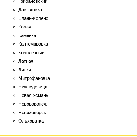
Грибановский
Давыдовка
Елань-Колено
Калач
Каменка
Кантемировка
Колодезный
Латная
Лиски
Митрофановка
Нижнедевицк
Новая Усмань
Нововоронеж
Новохоперск
Ольховатка