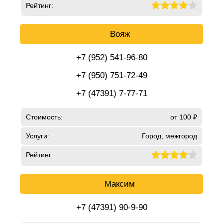
Рейтинг:
Вояж
+7 (952) 541-96-80
+7 (950) 751-72-49
+7 (47391) 7-77-71
Стоимость:
от 100 ₽
Услуги:
Город, межгород
Рейтинг:
Максим
+7 (47391) 90-9-90