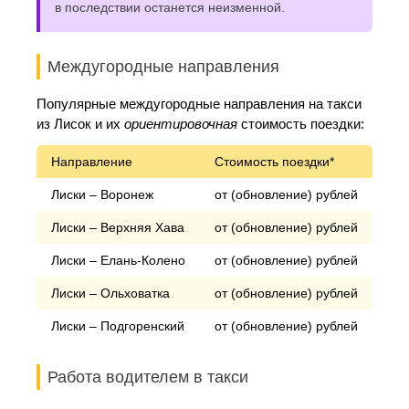
в последствии останется неизменной.
Междугородные направления
Популярные междугородные направления на такси
из Лисок и их
ориентировочная
стоимость поездки:
Направление
Стоимость поездки*
Лиски – Воронеж
от (обновление) рублей
Лиски – Верхняя Хава
от (обновление) рублей
Лиски – Елань-Колено
от (обновление) рублей
Лиски – Ольховатка
от (обновление) рублей
Лиски – Подгоренский
от (обновление) рублей
Работа водителем в такси