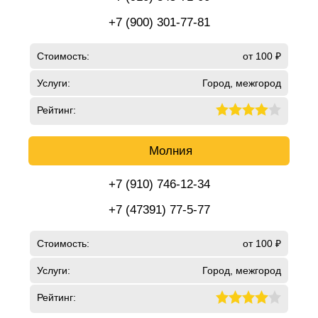
+7 (900) 301-77-81
Стоимость:
от 100 ₽
Услуги:
Город, межгород
Рейтинг:
Молния
+7 (910) 746-12-34
+7 (47391) 77-5-77
Стоимость:
от 100 ₽
Услуги:
Город, межгород
Рейтинг: