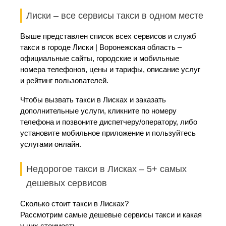
Лиски – все сервисы такси в одном месте
Выше представлен список всех сервисов и служб
такси в городе Лиски | Воронежская область –
официальные сайты, городские и мобильные
номера телефонов, цены и тарифы, описание услуг
и рейтинг пользователей.
Чтобы вызвать такси в Лисках и заказать
дополнительные услуги, кликните по номеру
телефона и позвоните диспетчеру/оператору, либо
установите мобильное приложение и пользуйтесь
услугами онлайн.
Недорогое такси в Лисках – 5+ самых
дешевых сервисов
Сколько стоит такси в Лисках?
Рассмотрим самые дешевые сервисы такси и какая
у них стоимость.