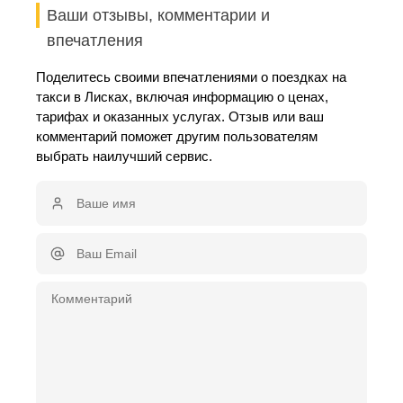
Ваши отзывы, комментарии и
впечатления
Поделитесь своими впечатлениями о поездках на
такси в Лисках, включая информацию о ценах,
тарифах и оказанных услугах. Отзыв или ваш
комментарий поможет другим пользователям
выбрать наилучший сервис.