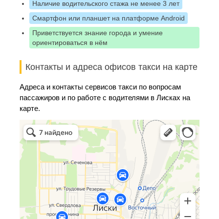
Наличие водительского стажа не менее 3 лет
Смартфон или планшет на платформе Android
Приветствуется знание города и умение
ориентироваться в нём
Контакты и адреса офисов такси на карте
Адреса и контакты сервисов такси по вопросам
пассажиров и по работе с водителями в Лисках на
карте.