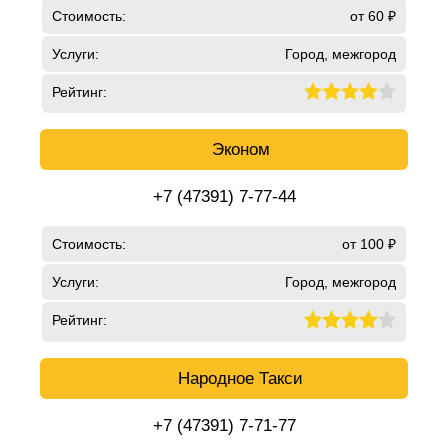
Стоимость:
от 60 ₽
Услуги:
Город, межгород
Рейтинг:
Эконом
+7 (47391) 7-77-44
Стоимость:
от 100 ₽
Услуги:
Город, межгород
Рейтинг:
Народное Такси
+7 (47391) 7-71-77