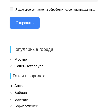
Я даю свое согласие на обработку персональных данных
Популярные города
Москва
Санкт-Петербург
Такси в городах
Анна
Бобров
Богучар
Борисоглебск