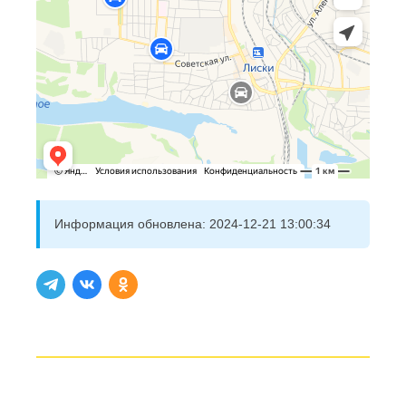
Информация обновлена:
2024-12-21 13:00:34