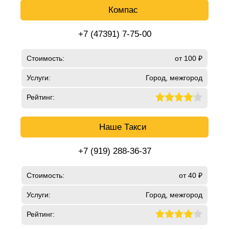
Компас
+7 (47391) 7-75-00
Стоимость:
от 100 ₽
Услуги:
Город, межгород
Рейтинг:
Наше Такси
+7 (919) 288-36-37
Стоимость:
от 40 ₽
Услуги:
Город, межгород
Рейтинг: