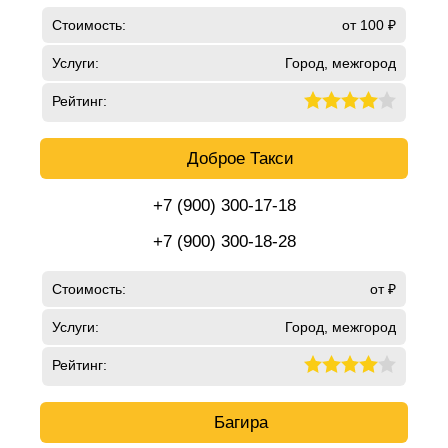
Стоимость:
от 100 ₽
Услуги:
Город, межгород
Рейтинг:
Доброе Такси
+7 (900) 300-17-18
+7 (900) 300-18-28
Стоимость:
от ₽
Услуги:
Город, межгород
Рейтинг:
Багира